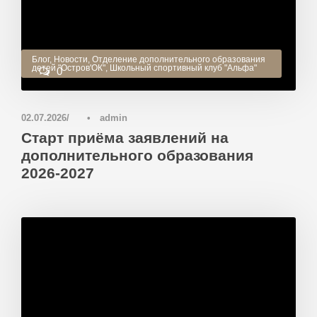
Блог
,
Новости
,
Отделение дополнительного образования
детей "Остров'ОК"
,
Школьный спортивный клуб "Альфа"
0
02.07.2026
•
admin
Старт приёма заявлений на
дополнительного образования
2026-2027