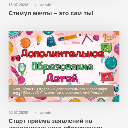
15.07.2026
•
admin
Стимул мечты – это сам ты!
Блог
,
Новости
,
Отделение дополнительного образования
детей "Остров'ОК"
,
Школьный спортивный клуб "Альфа"
0
02.07.2026
•
admin
Старт приёма заявлений на
дополнительного образования