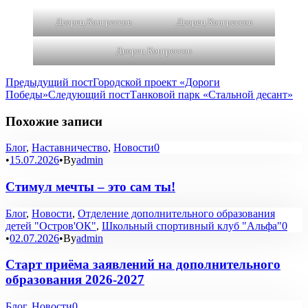
Дворец Конгрессов
Дворец Конгрессов
Дворец Конгрессов
Предыдущий пост
Городской проект «Дороги
Победы»
Следующий пост
Танковой парк «Стальной десант»
Похожие записи
Блог
,
Наставничество
,
Новости
0
•
15.07.2026
•
By
admin
Стимул мечты – это сам ты!
Блог
,
Новости
,
Отделение дополнительного образования
детей "Остров'ОК"
,
Школьный спортивный клуб "Альфа"
0
•
02.07.2026
•
By
admin
Старт приёма заявлений на дополнительного
образования 2026-2027
Блог
,
Новости
0