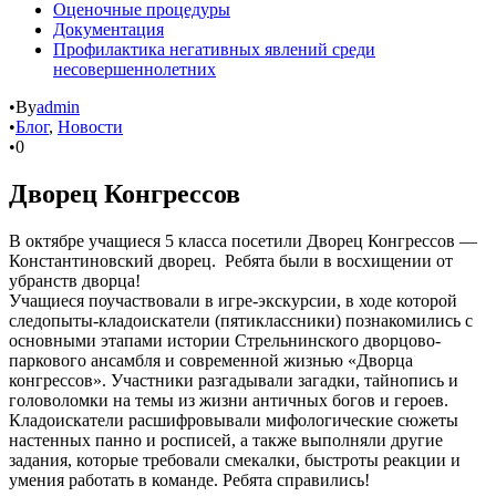
Оценочные процедуры
Документация
Профилактика негативных явлений среди
несовершеннолетних
•
By
admin
•
Блог
,
Новости
•
0
Дворец Конгрессов
В октябре учащиеся 5 класса посетили Дворец Конгрессов —
Константиновский дворец. Ребята были в восхищении от
убранств дворца!
Учащиеся поучаствовали в игре-экскурсии, в ходе которой
следопыты-кладоискатели (пятиклассники) познакомились с
основными этапами истории Стрельнинского дворцово-
паркового ансамбля и современной жизнью «Дворца
конгрессов». Участники разгадывали загадки, тайнопись и
головоломки на темы из жизни античных богов и героев.
Кладоискатели расшифровывали мифологические сюжеты
настенных панно и росписей, а также выполняли другие
задания, которые требовали смекалки, быстроты реакции и
умения работать в команде. Ребята справились!