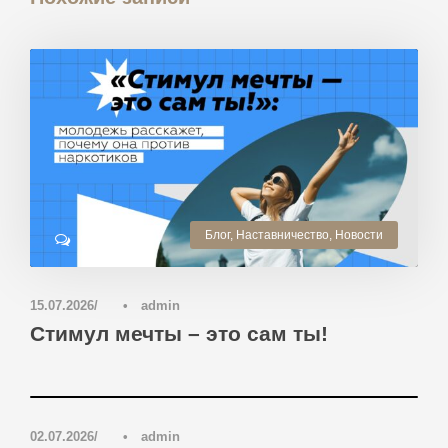
Блог
,
Наставничество
,
Новости
0
15.07.2026
•
admin
Стимул мечты – это сам ты!
Блог
,
Новости
,
Отделение дополнительного образования
детей "Остров'ОК"
,
Школьный спортивный клуб "Альфа"
0
02.07.2026
•
admin