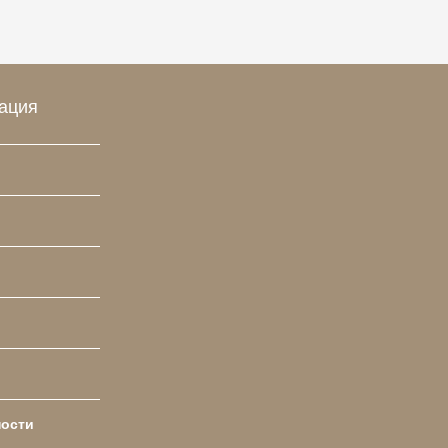
ация
ности