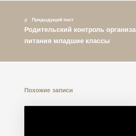
Предыдущий пост
Родительский контроль организа
питания младшие классы
Похожие записи