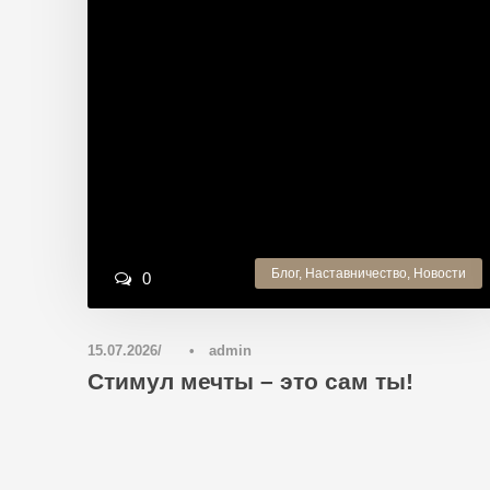
Блог
,
Наставничество
,
Новости
0
15.07.2026
•
admin
Стимул мечты – это сам ты!