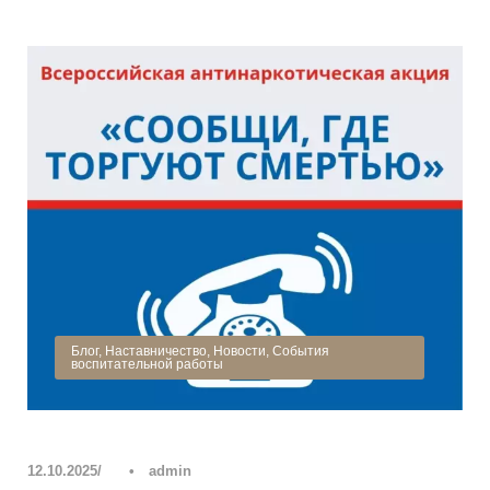
Блог
,
Наставничество
,
Новости
,
События
воспитательной работы
12.10.2025
•
admin